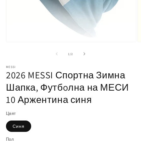
О
н
м
Отваряне
2
на
в
мултимедия
от
1
/
2
м
1
е
в
MESSI
модален
2026 MESSI Спортна Зимна
елемент
Шапка, Футбoлна на МЕСИ
10 Аржентина синя
Цвят
Синя
Пол