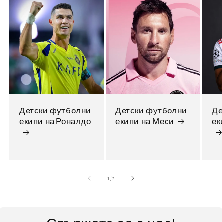
Детски футболни
Детски футболни
Де
екипи на Роналдо
екипи на Меси
ек
от
1
/
7