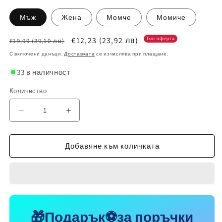
Мъж
Жена
Момче
Момиче
Обичайна
Цена
€12,23
(23,92 лв)
Топ оферта
€19,99
(39,10 лв)
цена
при
С включени данъци.
Доставката
се изчислява при плащане.
разпродажба
33 в наличност
Количество
Намаляване
Увеличаване
на
на
количеството
количеството
за
за
Добавяне към количката
2026
2026
MESSI
MESSI
Спортна
Спортна
Зимна
Зимна
Шапка,
Шапка,
Футбoлна
Футбoлна
🎁Подарък⚽за поръчки
на
на