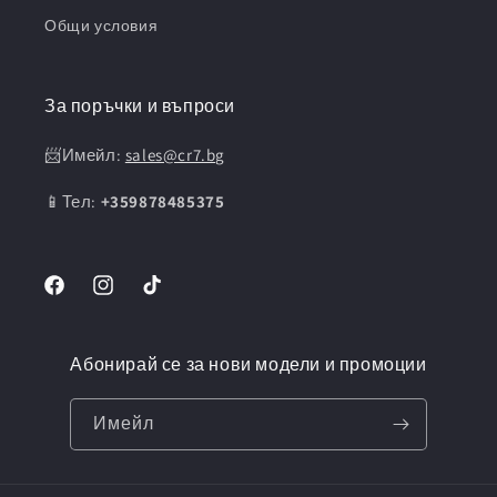
Общи условия
За поръчки и въпроси
📨Имейл:
sales@cr7.bg
📱Тел:
+359878485375
Facebook
Instagram
TikTok
Абонирай се за нови модели и промоции
Имейл