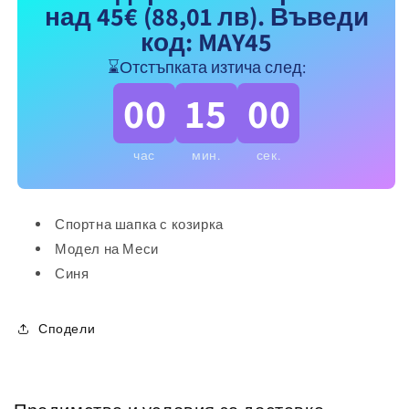
над 45€
(88,01 лв)
. Въведи
МЕСИ
МЕСИ
10
10
код: MAY45
Аржентина
Аржентина
⌛Отстъпката изтича след:
синя
синя
00
15
00
час
мин.
сек.
Спортна шапка с козирка
Модел на Меси
Синя
Сподели