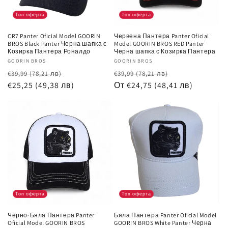
:
Топ оферта
Топ оферта
CR7 Panter Oficial Model GOORIN
Червена Пантера Panter Oficial
BROS Black Panter Черна шапка с
Model GOORIN BROS RED Panter
Козирка Пантера Роналдо
Черна шапка с Козирка Пантера
Доставчик:
GOORIN BROS
Доставчик:
GOORIN BROS
Обичайна
Цена
Обичайна
Цена
€39,99
(78,21 лв)
€39,99
(78,21 лв)
цена
€25,25
(49,38 лв)
при
цена
От €24,75
(48,41 лв)
при
разпродажба
разпродажб
Топ оферта
Топ оферта
Черно-Бяла Пантера Panter
Бяла Пантера Panter Oficial Model
Oficial Model GOORIN BROS
GOORIN BROS White Panter Черна