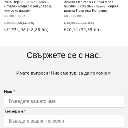
2026 Черна шапка Under –
Зимна CR7 Panter Oficial Model
Стилен модел с регулатор,
GOORIN BROS Black Panter Черна
унисекс дизайн
шапка Пантера Роналдо
Доставчик:
GOORIN BROS
Доставчик:
GOORIN BROS
Обичайна
Цена
Обичайна
Цена
€29,99
(58,66 лв)
€39,99
(78,21 лв)
цена
От €24,98
(48,86 лв)
при
цена
€20,14
(39,39 лв)
при
разпродажба
разпродажб
Свържете се с нас!
Имате въпроси? Ние сме тук, за да помогнем!
Име
*
Телефон
*