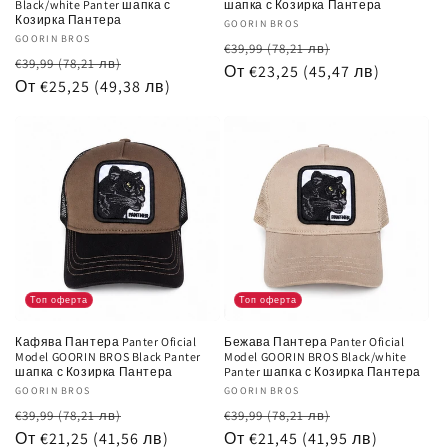
Black/white Panter шапка с
шапка с Козирка Пантера
Козирка Пантера
Доставчик:
GOORIN BROS
Доставчик:
GOORIN BROS
Обичайна
Цена
€39,99
(78,21 лв)
Обичайна
Цена
€39,99
(78,21 лв)
цена
От €23,25
(45,47 лв)
при
цена
От €25,25
(49,38 лв)
при
разпродажб
разпродажба
Топ оферта
Топ оферта
Кафява Пантера Panter Oficial
Бежава Пантера Panter Oficial
Model GOORIN BROS Black Panter
Model GOORIN BROS Black/white
шапка с Козирка Пантера
Panter шапка с Козирка Пантера
Доставчик:
GOORIN BROS
Доставчик:
GOORIN BROS
Обичайна
Цена
Обичайна
Цена
€39,99
(78,21 лв)
€39,99
(78,21 лв)
цена
От €21,25
(41,56 лв)
при
цена
От €21,45
(41,95 лв)
при