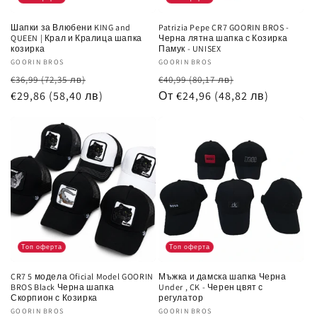
Шапки за Влюбени KING and
Patrizia Pepe CR7 GOORIN BROS -
QUEEN | Крал и Кралица шапка
Черна лятна шапка с Козирка
козирка
Памук - UNISEX
Доставчик:
GOORIN BROS
Доставчик:
GOORIN BROS
Обичайна
Цена
Обичайна
Цена
€36,99
(72,35 лв)
€40,99
(80,17 лв)
цена
€29,86
(58,40 лв)
при
цена
От €24,96
(48,82 лв)
при
разпродажба
разпродажб
Топ оферта
Топ оферта
CR7 5 модела Oficial Model GOORIN
Мъжка и дамска шапка Черна
BROS Black Черна шапка
Under , CK - Черен цвят с
Скорпион с Козирка
регулатор
Доставчик:
GOORIN BROS
Доставчик:
GOORIN BROS