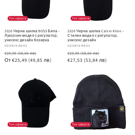
Топ оферта
Топ оферта
2026 Черна шапка BOSS Бяла –
2026 Черна шапка Calvin Klein –
Луксозен модел с регулатор,
Стилен модел с регулатор,
унисекс дизайн Козирка
унисекс дизайн
Доставчик:
GOORIN BROS
Доставчик:
GOORIN BROS
Обичайна
Цена
Обичайна
Цена
€29,99
(58,66 лв)
€29,99
(58,66 лв)
цена
От €25,49
(49,85 лв)
при
цена
€27,53
(53,84 лв)
при
разпродажба
разпродажб
Топ оферта
Топ оферта