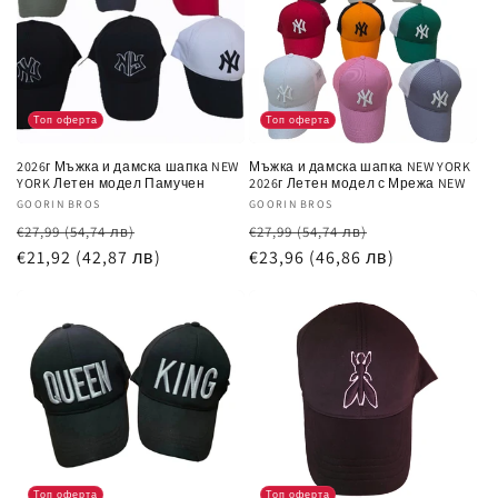
Топ оферта
Топ оферта
2026г Мъжка и дамска шапка NEW
Мъжка и дамска шапка NEW YORK
YORK Летен модел Памучен
2026г Летен модел с Мрежа NEW
Доставчик:
GOORIN BROS
Доставчик:
GOORIN BROS
Обичайна
Цена
Обичайна
Цена
€27,99
(54,74 лв)
€27,99
(54,74 лв)
цена
€21,92
(42,87 лв)
при
цена
€23,96
(46,86 лв)
при
разпродажба
разпродажб
Топ оферта
Топ оферта