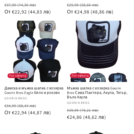
Обичайна
Цена
Обичайна
Цена
€37,99
(74,30 лв)
€29,99
(58,66 лв)
цена
От €22,92
(44,83 лв)
при
цена
От €24,98
(48,86 лв)
при
разпродажба
разпродажб
Топ оферта
Топ оферта
Дамска и мъжка шапка с козирка
Мъжка шапка с козирка Goorin
Goorin Bros Eagle бяло и розово
Bros Сива Пантера, Акула, Тигър,
Вълк Акула
Доставчик:
GOORIN BROS
Доставчик:
GOORIN BROS
Обичайна
Цена
€34,99
(68,43 лв)
Обичайна
Цена
€39,99
(78,21 лв)
цена
От €22,94
(44,87 лв)
при
цена
€24,86
(48,62 лв)
при
разпродажба
разпродажб