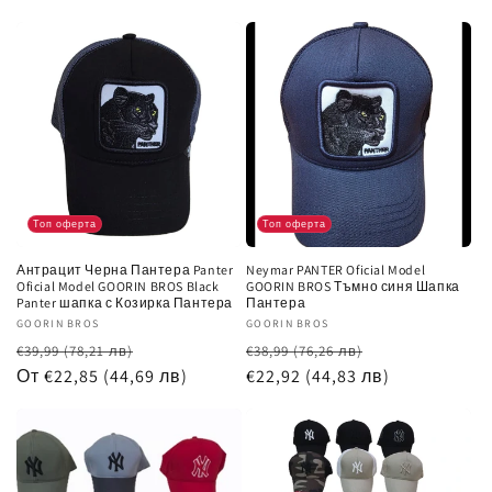
разпродажба
разпродажб
Топ оферта
Топ оферта
Антрацит Черна Пантера Panter
Neymar PANTER Oficial Model
Oficial Model GOORIN BROS Black
GOORIN BROS Тъмно синя Шапка
Panter шапка с Козирка Пантера
Пантера
Доставчик:
GOORIN BROS
Доставчик:
GOORIN BROS
Обичайна
Цена
Обичайна
Цена
€39,99
(78,21 лв)
€38,99
(76,26 лв)
цена
От €22,85
(44,69 лв)
при
цена
€22,92
(44,83 лв)
при
разпродажба
разпродажб