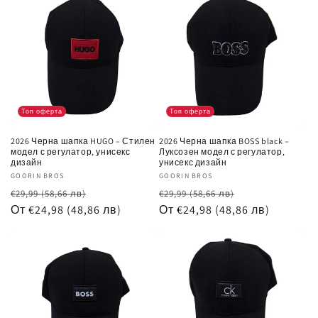
Топ оферта
Топ оферта
2026 Черна шапка HUGO – Стилен
2026 Черна шапка BOSS black –
модел с регулатор, унисекс
Луксозен модел с регулатор,
дизайн
унисекс дизайн
Доставчик:
GOORIN BROS
Доставчик:
GOORIN BROS
Обичайна
Цена
Обичайна
Цена
€29,99
(58,66 лв)
€29,99
(58,66 лв)
цена
От €24,98
(48,86 лв)
при
цена
От €24,98
(48,86 лв)
при
разпродажба
разпродажб