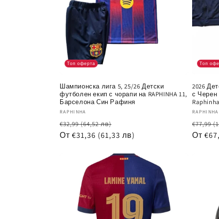
Топ оферта
Топ оф
Шампионска лига 5, 25/26 Детски
2026 Де
футболен екип с чорапи на RAPHINHA 11,
с Черен
Барселона Син Рафиня
Raphinh
Доставчик:
Достав
RAPHINHA
RAPHINHA
Обичайна
Цена
Обича
€32,99
(64,52 лв)
€77,99
(
цена
От €31,36
(61,33 лв)
при
цена
От €67
разпродажба