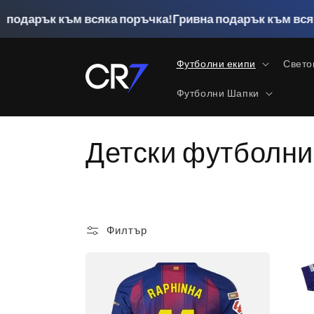
Преминаване
към
к към всяка поръчка!
Гривна подарък към всяка поръ
съдържанието
Футболни екипи
Свето
Футболни Шапки
К
Детски футболни
о
л
Филтър
е
к