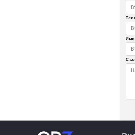
Тел
Им
Съо
Поли