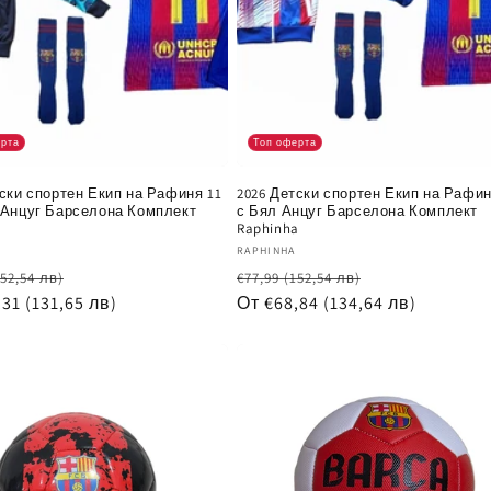
ерта
Топ оферта
тски спортен Екип на Рафиня 11
2026 Детски спортен Екип на Рафин
 Анцуг Барселона Комплект
с Бял Анцуг Барселона Комплект
a
Raphinha
чик:
Доставчик:
RAPHINHA
йна
Цена
Обичайна
Цена
152,54 лв)
€77,99
(152,54 лв)
,31
(131,65 лв)
при
цена
От €68,84
(134,64 лв)
при
разпродажба
разпродажб