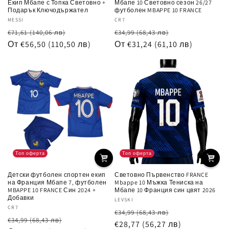
Екип Мбапе с Топка Световно +
Мбапе 10 Световно сезон 26/27
Подарък Ключодържател
футболен MBAPPE 10 FRANCE
Доставчик:
MESSI
Доставчик:
CR7
Обичайна
Цена
Обичайна
Цена
€71,61
(140,06 лв)
€34,99
(68,43 лв)
цена
От €56,50
(110,50 лв)
при
цена
От €31,24
(61,10 лв)
при
разпродажба
разпродажб
Топ оферта
Топ оферта
Детски футболен спортен екип
Световно Първенство FRANCE
на Франция Мбапе 7, футболен
Mbappe 10 Мъжка Тениска на
MBAPPE 10 FRANCE Син 2024 +
Мбапе 10 Франция син цвят 2026
Добавки
Доставчик:
LEVSKI
Доставчик:
CR7
Обичайна
Цена
€34,99
(68,43 лв)
Обичайна
Цена
€34,99
(68,43 лв)
цена
€28,77
(56,27 лв)
при