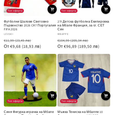
Топ оферта
Топ оферта
Футболни Шалове Световно
27г Детска футболна Екипировка
Първенство 2026 CR7 Португалия
на Мбапе Франция, за 6г. СЕТ
FIFA 2026
Син
Доставчик:
LEVSKI
Доставчик:
MBAPPE
Обичайна
Цена
Обичайна
Цена
€11,99
(23,45 лв)
€104,99
(205,34 лв)
цена
От €9,68
(18,93 лв)
при
цена
От €96,89
(189,50 лв)
при
разпродажба
разпродаж
Топ оферта
Топ оферта
Синя Фигурка играчка на Мбапе
Мъжка Тениска на Мбаппе 10