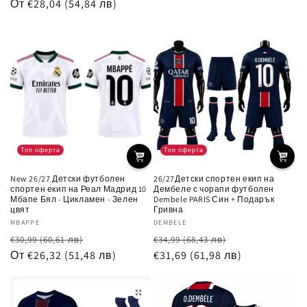
цена
От €28,04
(54,84 лв)
при
разпродажб
разпродажба
Топ оферта
Топ оферта
New 26/27 Детски футболен
26/27Детски спортен екип на
спортен екип на Реал Мадрид 10
Дембеле с чорапи футболен
Мбапе Бял - Цикламен - Зелен
Dembele PARIS Син + Подарък
цвят
Гривна
Доставчик:
MBAPPE
Доставчик:
DEMBELE
Обичайна
Цена
Обичайна
Цена
€30,99
(60,61 лв)
€34,99
(68,43 лв)
цена
От €26,32
(51,48 лв)
при
цена
€31,69
(61,98 лв)
при
разпродажба
разпродажб