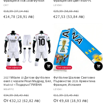
Франция и Псж 18см Футбол
Франция син цвят MBAPPE
Доставчик:
CR7
Доставчик:
LEVSKI
Обичайна
Цена
Обичайна
Цена
€18,99
(37,14 лв)
€29,99
(58,66 лв)
цена
€14,78
(28,91 лв)
при
цена
€27,53
(53,84 лв)
при
разпродажба
разпродажб
Топ оферта
Топ оферта
2027 Мбапе 10 Детски футболен
Футболни Шалове Световно
екип с чорапи Реал Мадрид, Бял,
Първенство 2026 Аржентина
Madrid + Подарък ГРИВНА
Франция, Испания
Доставчик:
MBAPPE
Доставчик:
LEVSKI
Обичайна
Цена
Обичайна
Цена
€34,99
(68,43 лв)
€11,99
(23,45 лв)
цена
От €32,12
(62,82 лв)
при
цена
От €9,68
(18,93 лв)
при
разпродажба
разпродажб