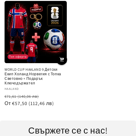
Топ оферта
WORLD CUP HAALAND 9 Детски
Екип Холанд Норвегия с Топка
Световно + Подарък
Ключодържател
Доставчик:
HAALAND
Обичайна
Цена
€71,61
(140,06 лв)
цена
От €57,50
(112,46 лв)
при
разпродажба
Свържете се с нас!