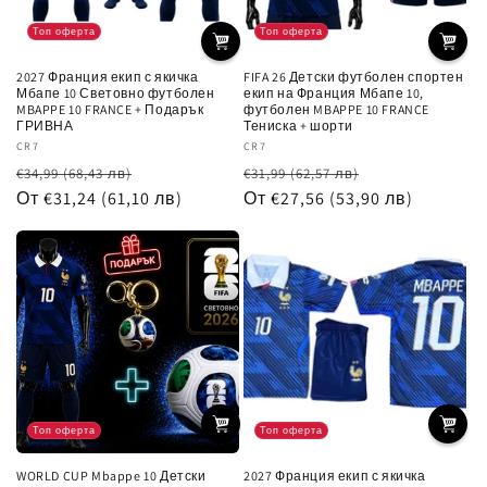
:
Топ оферта
Топ оферта
2027 Франция екип с якичка
FIFA 26 Детски футболен спортен
Мбапе 10 Световно футболен
екип на Франция Мбапе 10,
MBAPPE 10 FRANCE + Подарък
футболен MBAPPE 10 FRANCE
ГРИВНА
Тениска + шорти
Доставчик:
CR7
Доставчик:
CR7
Обичайна
Цена
Обичайна
Цена
€34,99
(68,43 лв)
€31,99
(62,57 лв)
цена
От €31,24
(61,10 лв)
при
цена
От €27,56
(53,90 лв)
при
разпродажба
разпродажб
Топ оферта
Топ оферта
WORLD CUP Mbappe 10 Детски
2027 Франция екип с якичка