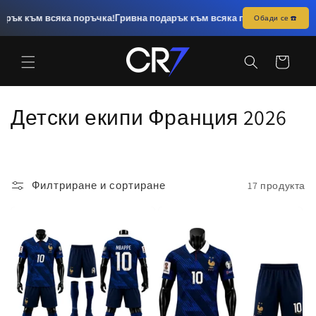
Преминаване
към
 към всяка поръчка!
Гривна подарък към всяка поръчка!
Гривна пода
Обади се ☎️
съдържанието
Количка
К
Детски екипи Франция 2026
о
л
Филтриране и сортиране
17 продукта
е
к
ц
и
я