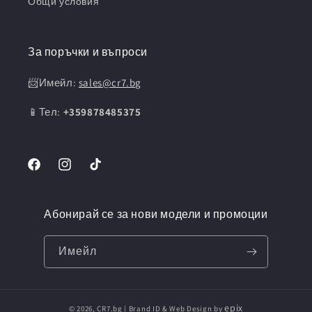
Общи условия
За поръчки и въпроси
📨Имейл:
sales@cr7.bg
📱Тел:
+359878485375
Facebook
Instagram
TikTok
Абонирай се за нови модели и промоции
Имейл
epix
© 2026,
CR7.bg
| Brand ID & Web Design by