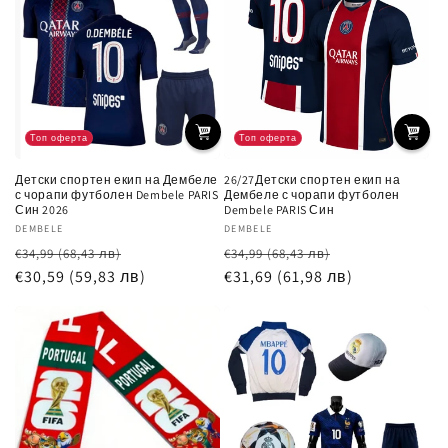
Топ оферта
Топ оферта
Детски спортен екип на Дембеле
26/27Детски спортен екип на
с чорапи футболен Dembele PARIS
Дембеле с чорапи футболен
Син 2026
Dembele PARIS Син
Доставчик:
DEMBELE
Доставчик:
DEMBELE
Обичайна
Цена
Обичайна
Цена
€34,99
(68,43 лв)
€34,99
(68,43 лв)
цена
€30,59
(59,83 лв)
при
цена
€31,69
(61,98 лв)
при
разпродажба
разпродажб