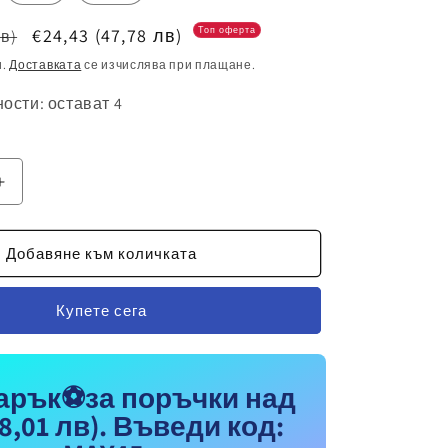
Цена
€24,43
(47,78 лв)
Топ оферта
лв)
при
и.
Доставката
се изчислява при плащане.
разпродажба
ости: остават 4
е
Увеличаване
на
то
количеството
за
Добавяне към количката
Мъжка
Тениска
Купете сега
на
Роналдо
7
я
Португалия
арък⚽за поръчки над
RONALDO
8,01 лв)
. Въведи код:
Червена