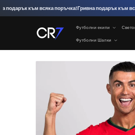
Преминаване
към
 към всяка поръчка!
Гривна подарък към всяка поръчк
съдържанието
Футболни екипи
Свето
Футболни Шапки
Прескочи към
информацията
за продукта