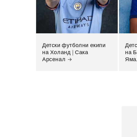
Детски футболни екипи
Дет
на Холанд | Сака
на 
Арсенал
Яма