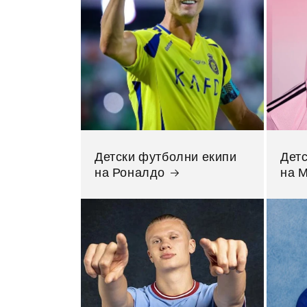
Детски футболни екипи
Дет
на Роналдо
на 