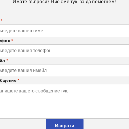
Имате въпроси? Ние сме тук, за да помогнем!
е
*
ефон
*
ейл
*
бщение
*
Изпрати