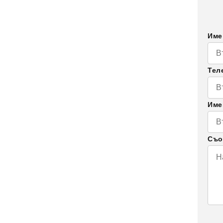
Им
Тел
Им
Съо