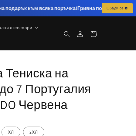
 към всяка поръчка!
Гривна подарък към всяка поръчк
Обади се ☎️
олни аксесоари
Влизане
Количка
 Тениска на
до 7 Португалия
DO Червена
ХЛ
2ХЛ