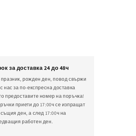
ок за доставка 24 до 48ч
 празник, рожден ден, повод свържи
 с нас за по-експресна доставка
то предоставите номер на поръчка!
ръчки приети до 17:00ч се изпращат
 същия ден, а след 17:00ч на
едващия работен ден.