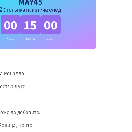
MAY45
⌛Отстъпката изтича след:
00
15
00
час
мин.
сек.
на Роналдо
естър Лукс
може да добавите:
Раница, Чанта