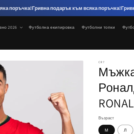
а!
Гривна подарък към всяка поръчка!
Гривна подарък
вно 2026
Футболна екипировка
Футболни топки
Футб
CR7
Мъжка
Ронал
RONAL
Възраст
М
Л