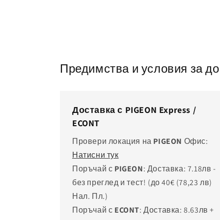
2
3
в
в
модален
мод
елемент
еле
Предимства и условия за д
Доставка с PIGEON Express /
ECONT
Провери локация на
PIGEON
Офис:
Натисни тук
Поръчай с
PIGEON
: Доставка: 7.18лв -
без преглед и тест! (до 40€
(78,23 лв)
Нал. Пл.)
Поръчай с
ECONT
: Доставка: 8.63лв +