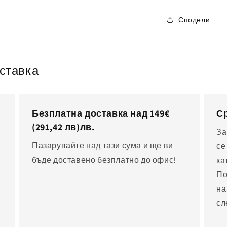
ален
Сподели
мент
оставка
Безплатна доставка над 149€
Ср
(291,42 лв)
лв.
За
Пазарувайте над тази сума и ще ви
се
бъде доставено безплатно до офис!
ка
По
на
сл