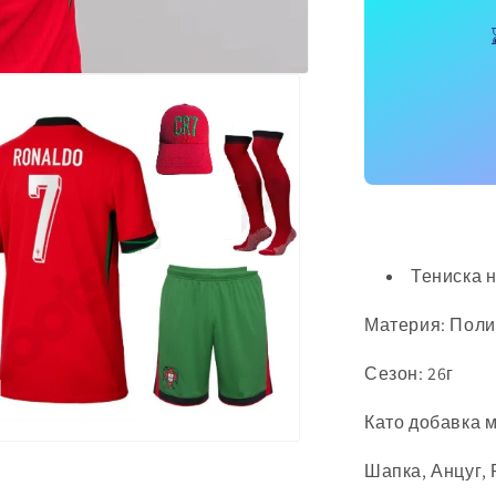
Тениска 
Материя: Поли
Сезон: 26г
Като добавка 
аряне
Шапка, Анцуг, 
тимедия