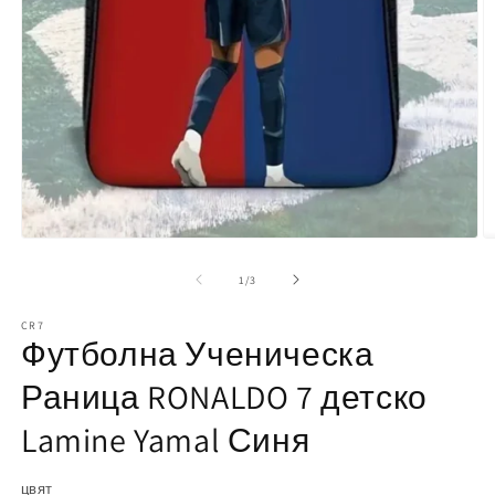
О
Отваряне
н
на
м
мултимедия
от
1
/
3
2
1
в
в
м
CR7
модален
Футболна Ученическа
е
елемент
Раница RONALDO 7 детско
Lamine Yamal Синя
цвят