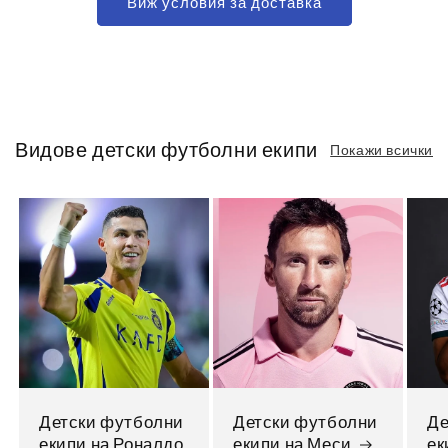
Виж условия за доставка
Видове детски футболни екипи
Покажи всички
Детски футболни
Детски футболни
Де
екипи на Роналдо
екипи на Меси
ек