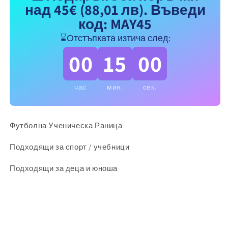
над 45€
(88,01 лв)
. Въведи
Yamal
Yamal
Синя
Синя
код: MAY45
⌛Отстъпката изтича след:
00
15
00
час
мин.
сек.
Футболна Ученическа Раница
Подходящи за спорт / учебници
Подходящи за деца и юноша