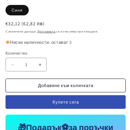
Синя
Обичайна
€32,12
(62,82 лв)
цена
С включени данъци.
Доставката
се изчислява при плащане.
Ниски наличности: остават 3
Количество
Намаляване
Увеличаване
на
на
количеството
количеството
за
за
Добавяне към количката
Футболна
Футболна
Ученическа
Ученическа
Купете сега
Раница
Раница
RONALDO
RONALDO
7
7
детско
детско
🎁Подарък⚽за поръчки
Lamine
Lamine