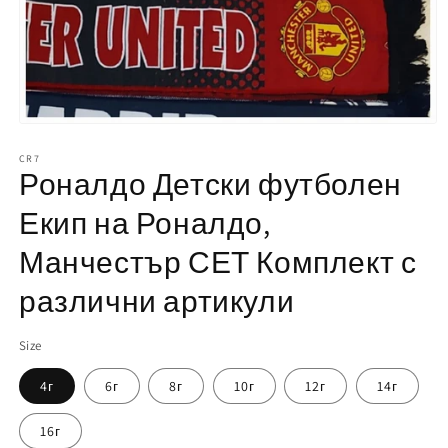
Отваряне
на
мултимедия
CR7
Роналдо Детски футболен
1
в
модален
Екип на Роналдо,
елемент
Манчестър СЕТ Комплект с
различни артикули
Size
4г
6г
8г
10г
12г
14г
16г