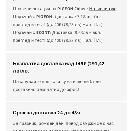
Провери локация на
PIGEON
Офис:
Натисни тук
Поръчай с
PIGEON
: Доставка: 7.18лв - без
преглед и тест! (до 40€
(78,23 лв)
Нал. Пл.)
Поръчай с
ECONT
: Доставка: 8.63лв + вкл.
преглед и тест! (до 40€
(78,23 лв)
Нал. Пл.)
Безплатна доставка над 149€
(291,42
лв)
лв.
Пазарувайте над тази сума и ще ви бъде
доставено безплатно до офис!
Срок за доставка 24 до 48ч
За празник, рожден ден, повод свържи се с нас