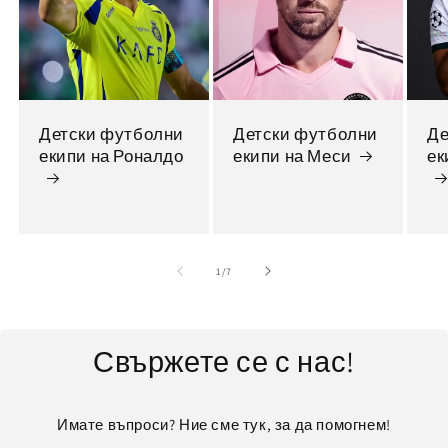
Детски футболни
Детски футболни
Де
екипи на Роналдо
екипи на Меси
ек
от
1
/
7
Свържете се с нас!
Имате въпроси? Ние сме тук, за да помогнем!