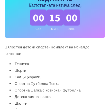
с
с
⌛Отстъпката изтича след:
различни
различни
артикули
артикули
00
15
00
час
мин.
сек.
Цялостен детски спортен комплект на Роналдо
включва:
Тениска
Шорти
Калци (чорапи)
Спортна Футболна Топка
Спортна шапка с козирка - футболна
Детска зимна шапка
Шалче