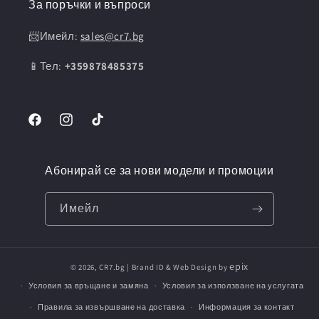
За поръчки и въпроси
📨Имейл:
sales@cr7.bg
📱Тел:
+359878485375
Facebook
Instagram
TikTok
Абонирай се за нови модели и промоции
Имейл
epix
© 2026,
CR7.bg
| Brand ID & Web Design by
Условия за връщане и замяна
Условия за използване на услугата
Правила за извършване на доставка
Информация за контакт