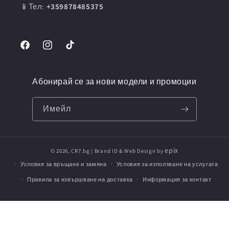
📱Тел:
+359878485375
Facebook
Instagram
TikTok
Абонирай се за нови модели и промоции
Имейл
epix
© 2026,
CR7.bg
| Brand ID & Web Design by
Условия за връщане и замяна
Условия за използване на услугата
Правила за извършване на доставка
Информация за контакт