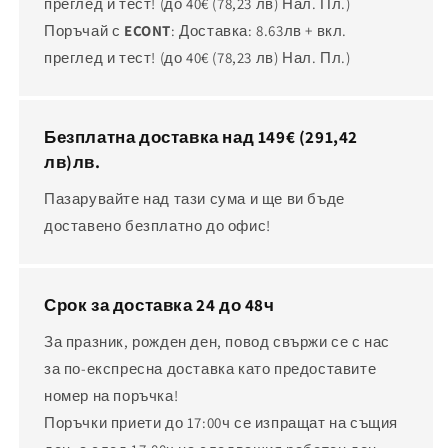
преглед и тест! (до 40€
(78,23 лв)
Нал. Пл.)
Поръчай с
ECONT
: Доставка: 8.63лв + вкл.
преглед и тест! (до 40€
(78,23 лв)
Нал. Пл.)
Безплатна доставка над 149€
(291,42
лв)
лв.
Пазарувайте над тази сума и ще ви бъде
доставено безплатно до офис!
Срок за доставка 24 до 48ч
За празник, рожден ден, повод свържи се с нас
за по-експресна доставка като предоставите
номер на поръчка!
Поръчки приети до 17:00ч се изпращат на същия