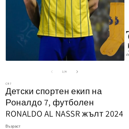
О
н
м
2
Отваряне
в
на
м
мултимедия
е
от
1
1
/
4
в
модален
CR7
елемент
Детски спортен екип на
Роналдо 7, футболен
RONALDO AL NASSR жълт 2024
Възраст