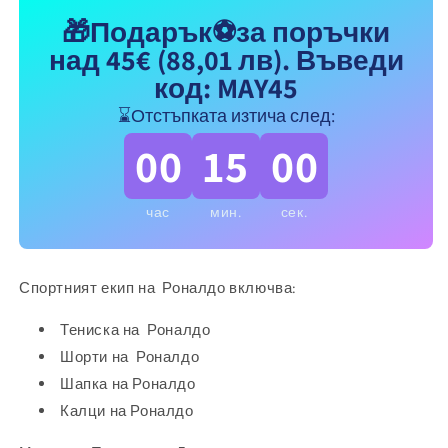
7,
7,
🎁Подарък⚽за поръчки
футболен
футболен
над 45€
(88,01 лв)
. Въведи
RONALDO
RONALDO
AL
AL
код: MAY45
NASSR
NASSR
⌛Отстъпката изтича след:
жълт
жълт
2024
2024
00
15
00
час
мин.
сек.
Спортният екип на Роналдо включва:
Тениска на Роналдо
Шорти на Роналдо
Шапка на Роналдо
Калци на Роналдо