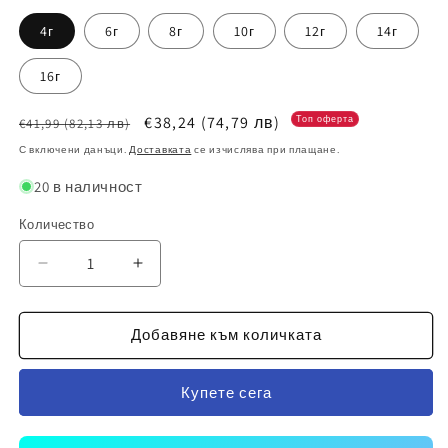
4г
6г
8г
10г
12г
14г
16г
Обичайна
Цена
€38,24
(74,79 лв)
Топ оферта
€41,99
(82,13 лв)
цена
при
С включени данъци.
Доставката
се изчислява при плащане.
разпродажба
20 в наличност
Количество
Намаляване
Увеличаване
на
на
количеството
количеството
за
за
Добавяне към количката
Детски
Детски
спортен
спортен
Купете сега
екип
екип
на
на
Роналдо
Роналдо