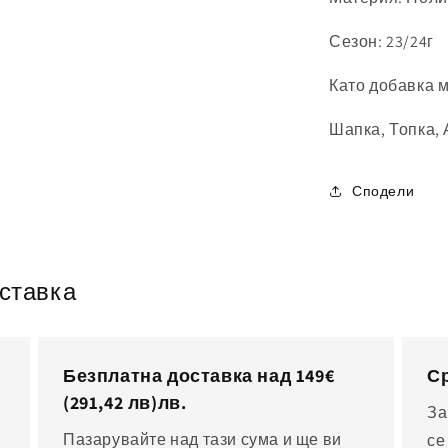
Сезон: 23/24г
Като добавка 
Шапка, Топка, 
Сподели
оставка
Безплатна доставка над 149€
Ср
(291,42 лв)
лв.
За
Пазарувайте над тази сума и ще ви
се