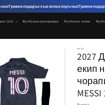
а подарък към всяка поръчка!
Гривна подарък към вс
вно 2026
Футболна екипировка
Футболни топки
Футб
MESSI
2027 
екип н
чорапи
MESSI 
Възраст