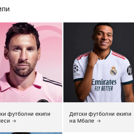
ипи
ски футболни екипи
Детски футболни екипи
Меси
на Мбапе