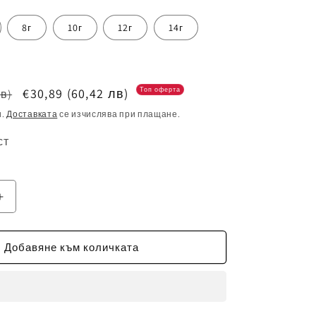
8г
10г
12г
14г
Цена
€30,89
(60,42 лв)
Топ оферта
лв)
при
и.
Доставката
се изчислява при плащане.
разпродажба
ст
е
Увеличаване
на
то
количеството
за
Добавяне към количката
2027
Детски
спортен
екип