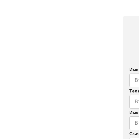
Им
Тел
Им
Съо