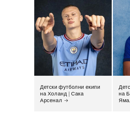
Детски футболни екипи
Дет
на Холанд | Сака
на 
Арсенал
Яма