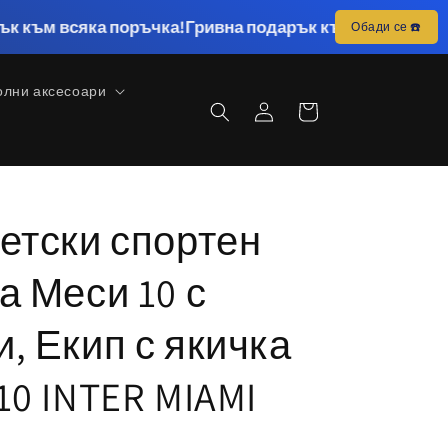
яка поръчка!
Гривна подарък към всяка поръчка!
Гривн
Обади се ☎️
олни аксесоари
Влизане
Количка
Детски спортен
а Меси 10 с
, Екип с якичка
10 INTER MIAMI