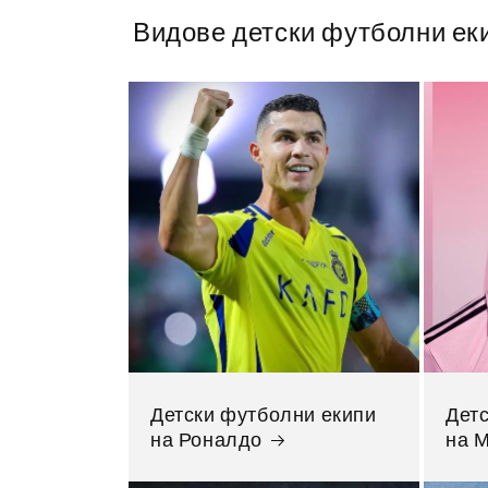
Видове детски футболни ек
Детски футболни екипи
Дет
на Роналдо
на 