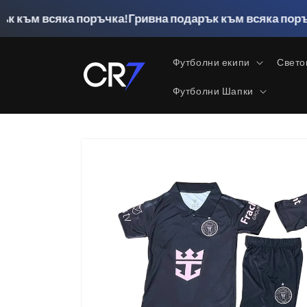
Преминаване
към
яка поръчка!
Гривна подарък към всяка поръчка!
Гривн
съдържанието
Футболни екипи
Свето
Футболни Шапки
Прескочи към
информацията
за продукта