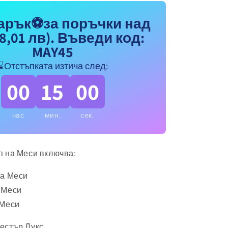
на
Меси
арък⚽за поръчки над
10
8,01 лв)
. Въведи код:
с
чорапи,
MAY45
Екип
⌛Отстъпката изтича след:
с
якичка
00
15
00
MESSI
10
INTER
час
мин.
сек.
MIAMI
п на Меси включва:
на Меси
 Меси
 Меси
естър Лукс