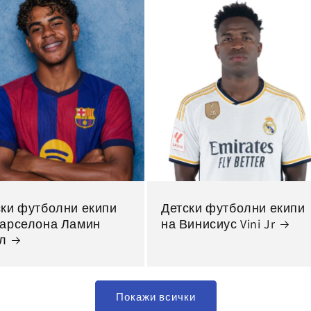
ски футболни екипи
Детски футболни екипи
Барселона Ламин
на Винисиус Vini Jr
л
Покажи всички