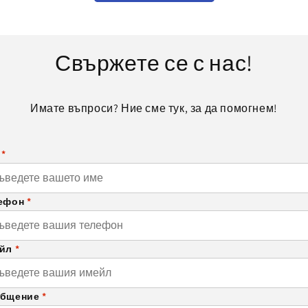
Свържете се с нас!
Имате въпроси? Ние сме тук, за да помогнем!
е
*
ефон
*
ейл
*
бщение
*