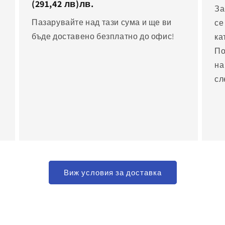
(291,42 лв)
лв.
За
Пазарувайте над тази сума и ще ви
се
бъде доставено безплатно до офис!
ка
По
на
сл
Виж условия за доставка