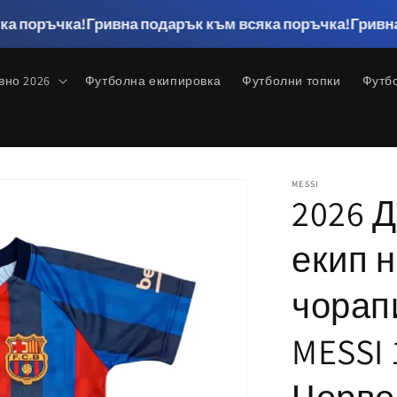
а!
Гривна подарък към всяка поръчка!
Гривна подарък 
вно 2026
Футболна екипировка
Футболни топки
Футб
MESSI
2026 
екип н
чорап
MESSI