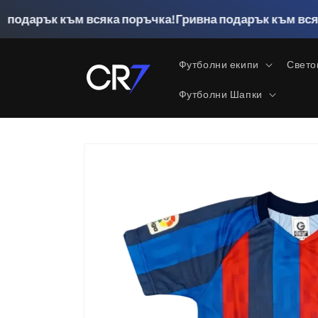
Преминаване
към
към всяка поръчка!
Гривна подарък към всяка поръчк
съдържанието
Футболни екипи
Свето
Футболни Шапки
Прескочи към
информацията
за продукта