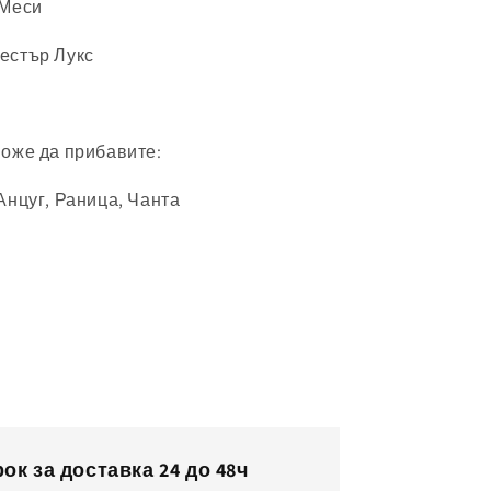
 Меси
естър Лукс
може да прибавите:
Анцуг, Раница, Чанта
ок за доставка 24 до 48ч