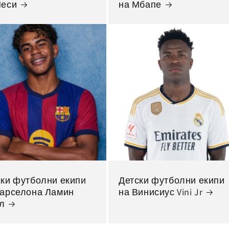
Меси
на Мбапе
ски футболни екипи
Детски футболни екипи
Барселона Ламин
на Винисиус Vini Jr
л