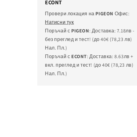
ECONT
Провери локация на
PIGEON
Офис:
Натисни тук
Поръчай с
PIGEON
: Доставка: 7.18лв -
без преглед и тест! (до 40€
(78,23 лв)
Нал. Пл.)
Поръчай с
ECONT
: Доставка: 8.63лв +
вкл. преглед и тест! (до 40€
(78,23 лв)
Нал. Пл.)