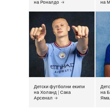
на Роналдо
на 
Детски футболни екипи
Дет
на Холанд | Сака
на 
Арсенал
Яма