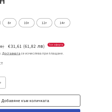
н
8г
10г
12г
14г
Цена
€31,61
(61,82 лв)
Топ оферта
лв)
при
и.
Доставката
се изчислява при плащане.
разпродажба
ст
е
Увеличаване
на
то
количеството
за
Добавяне към количката
2026
Детски