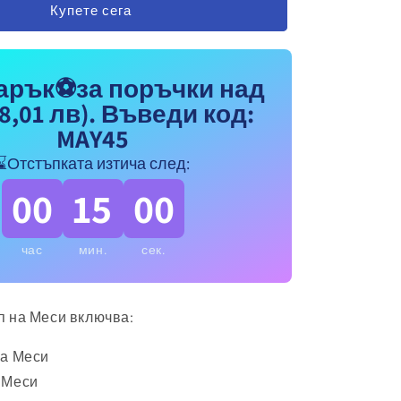
Купете сега
спортен
екип
на
Меси
арък⚽за поръчки над
10
8,01 лв)
. Въведи код:
чорапи,
футболен
MAY45
MESSI
⌛Отстъпката изтича след:
10
Барселона
00
15
00
Червен
час
мин.
сек.
п на Меси включва:
на Меси
 Меси