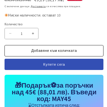
€16,99
(33,23 лв)
цена
при
С включени данъци.
Доставката
се изчислява при плащане.
разпродажба
Ниски наличности: остават 10
Количество
Намаляване
Увеличаване
на
на
количеството
количеството
за
за
Добавяне към количката
Фигурка
Фигурка
играчка
играчка
Купете сега
на
на
Меси
Меси
Аржентина
Аржентина
12см
12см
🎁Подарък⚽за поръчки
Футбол
Футбол
над 45€
(88,01 лв)
. Въведи
бял
бял
цвят
цвят
код: MAY45
⌛Отстъпката изтича след: