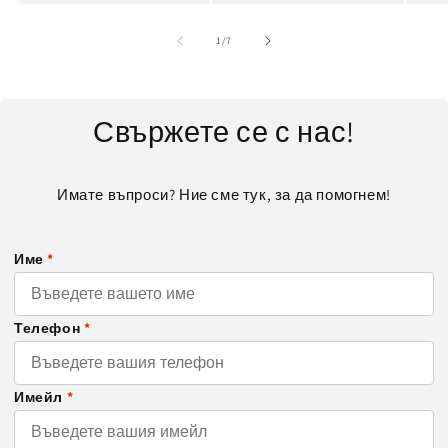
от
1
/
7
Свържете се с нас!
Имате въпроси? Ние сме тук, за да помогнем!
Име
*
Телефон
*
Имейл
*