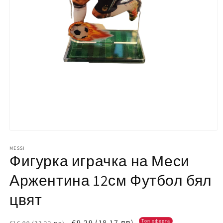
Отваряне
на
мултимедия
MESSI
Фигурка играчка на Меси
1
в
модален
Аржентина 12см Футбол бял
елемент
цвят
Обичайна
Цена
€9,29
(18,17 лв)
Топ оферта