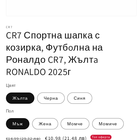
Отваряне
на
мултимедия
CR7
CR7 Спортна шапка с
1
в
модален
козирка, Футбoлна на
елемент
Роналдо CR7, Жълтa
RONALDO 2025г
Цвят
Жълта
Черна
Синя
Пол
Мъж
Жена
Момче
Момиче
Обичайна
Цена
€10,98
(21,48 лв)
Топ оферта
€14,99
(29,32 лв)