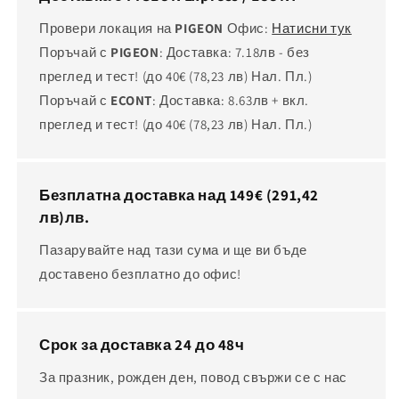
Провери локация на
PIGEON
Офис:
Натисни тук
Поръчай с
PIGEON
: Доставка: 7.18лв - без
преглед и тест! (до 40€
(78,23 лв)
Нал. Пл.)
Поръчай с
ECONT
: Доставка: 8.63лв + вкл.
преглед и тест! (до 40€
(78,23 лв)
Нал. Пл.)
Безплатна доставка над 149€
(291,42
лв)
лв.
Пазарувайте над тази сума и ще ви бъде
доставено безплатно до офис!
Срок за доставка 24 до 48ч
За празник, рожден ден, повод свържи се с нас