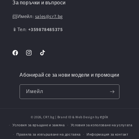
За поръчки и въпроси
📨Имейл:
sales@cr7.bg
📱Тел:
+359878485375
Facebook
Instagram
TikTok
Абонирай се за нови модели и промоции
Имейл
epix
© 2026,
CR7.bg
| Brand ID & Web Design by
Условия за връщане и замяна
Условия за използване на услугата
Правила за извършване на доставка
Информация за контакт