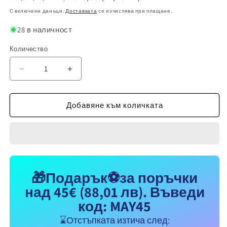
цена
при
С включени данъци.
Доставката
се изчислява при плащане.
разпродажба
28 в наличност
Количество
Намаляване
Увеличаване
на
на
количеството
количеството
за
за
Добавяне към количката
CR7
CR7
Спортна
Спортна
шапка
шапка
с
с
козирка,
козирка,
Футбoлна
Футбoлна
🎁Подарък⚽за поръчки
на
на
над 45€
(88,01 лв)
. Въведи
Роналдо
Роналдо
CR7,
CR7,
код: MAY45
Жълтa
Жълтa
⌛Отстъпката изтича след:
RONALDO
RONALDO