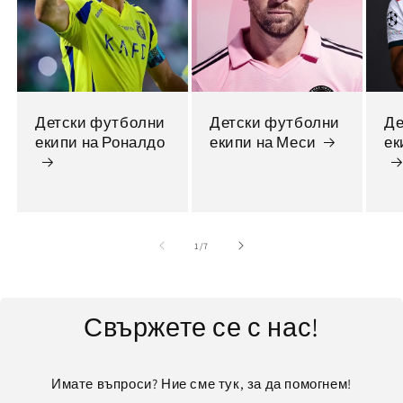
Детски футболни
Детски футболни
Де
екипи на Роналдо
екипи на Меси
ек
от
1
/
7
Свържете се с нас!
Имате въпроси? Ние сме тук, за да помогнем!