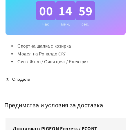
2025г
2025г
00
14
59
час
мин.
сек.
Спортна шапка с козирка
Модел на Роналдо CR7
Син / Жълт/ Синя цвят/ Електрик
Сподели
Предимства и условия за доставка
Доставка с PIGEON Express / ECONT