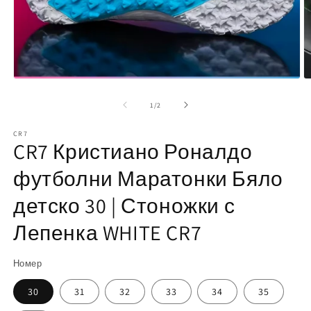
Отваряне
О
на
н
мултимедия
м
от
1
1
/
2
2
в
в
модален
CR7
м
елемент
CR7 Кристиано Роналдо
е
футболни Маратонки Бяло
детско 30 | Стоножки с
Лепенка WHITE CR7
Номер
30
31
32
33
34
35