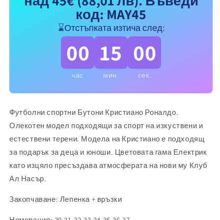
над 45€
(88,01 лв)
. Въведи
|
|
код: MAY45
Стоножки
Стоножки
⌛Отстъпката изтича след:
с
с
Лепенка
Лепенка
00
15
00
WHITE
WHITE
CR7
CR7
час
мин.
сек.
Футболни спортни Бутони Кристиано Роналдо.
Олекотен модел подходящи за спорт на изкуствени и
естествени терени. Модела на Кристиано е подходящ
за подарък за деца и юноши. Цветовата гама Електрик
като изцяло пресъздава атмосферата на нови му Клуб
Ал Насър.
Закопчаване: Лепенка + връзки
Номерация: 30,31,32,33,34,35,36,37