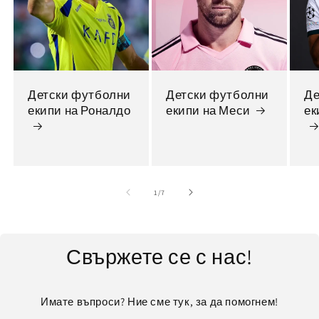
Детски футболни
Детски футболни
Де
екипи на Роналдо
екипи на Меси
ек
от
1
/
7
Свържете се с нас!
Имате въпроси? Ние сме тук, за да помогнем!