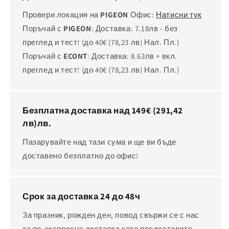
Провери локация на
PIGEON
Офис:
Натисни тук
Поръчай с
PIGEON
: Доставка: 7.18лв - без
преглед и тест! (до 40€
(78,23 лв)
Нал. Пл.)
Поръчай с
ECONT
: Доставка: 8.63лв + вкл.
преглед и тест! (до 40€
(78,23 лв)
Нал. Пл.)
Безплатна доставка над 149€
(291,42
лв)
лв.
Пазарувайте над тази сума и ще ви бъде
доставено безплатно до офис!
Срок за доставка 24 до 48ч
За празник, рожден ден, повод свържи се с нас
за по-експресна доставка като предоставите