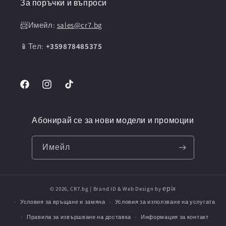
За поръчки и въпроси
📨Имейл:
sales@cr7.bg
📱Тел:
+359878485375
Facebook
Instagram
TikTok
Абонирай се за нови модели и промоции
Имейл
epix
© 2026,
CR7.bg
| Brand ID & Web Design by
Условия за връщане и замяна
Условия за използване на услугата
Правила за извършване на доставка
Информация за контакт